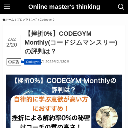
Online master's thinking
ホーム
プログラミング
Codegym
【挫折0%】CODEGYM
2022
Monthly(コードジムマンスリー)
2/20
の評判は？
広告
2022年2月20日
Codegym