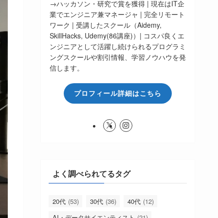
→ハッカソン・研究で賞を獲得 | 現在はIT企
業でエンジニア兼マネージャ | 完全リモート
ワーク | 受講したスクール（Aidemy,
SkillHacks, Udemy(86講座)）| コスパ良くエ
ンジニアとして活躍し続けられるプログラミ
ングスクールや割引情報、学習ノウハウを発
信します。
プロフィール詳細はこちら
よく調べられてるタグ
20代
(53)
30代
(36)
40代
(12)
AI・データサイエンティスト
(21)