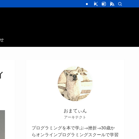
せ
イ
おまてぃん
アーキテクト
プログラミングを本で学ぶ→挫折→30歳か
らオンラインプログラミングスクールで学習