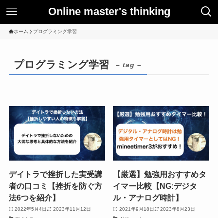
Online master's thinking
ホーム
プログラミング学習
プログラミング学習
– tag –
デイトラで挫折した実受講
【厳選】勉強用おすすめタ
者の口コミ【挫折を防ぐ方
イマー比較【NG:デジタ
法6つを紹介】
ル・アナログ時計】
2022年5月4日
2023年11月12日
2021年9月18日
2023年8月23日