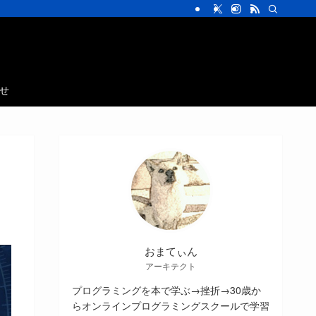
せ
おまてぃん
アーキテクト
プログラミングを本で学ぶ→挫折→30歳か
らオンラインプログラミングスクールで学習