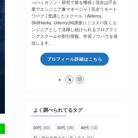
→ハッカソン・研究で賞を獲得 | 現在はIT企
業でエンジニア兼マネージャ | 完全リモート
ワーク | 受講したスクール（Aidemy,
SkillHacks, Udemy(86講座)）| コスパ良くエ
ンジニアとして活躍し続けられるプログラミ
ングスクールや割引情報、学習ノウハウを発
信します。
プロフィール詳細はこちら
よく調べられてるタグ
20代
(53)
30代
(36)
40代
(12)
AI・データサイエンティスト
(21)