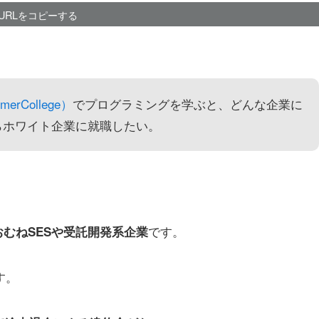
URLをコピーする
rCollege）
でプログラミングを学ぶと、どんな企業に
らホワイト企業に就職したい。
です。
おむねSESや受託開発系企業
す。